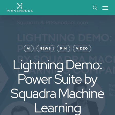
Skip
Menu
to
search
main
content
AI
NEWS
PIM
VIDEO
Lightning Demo:
Power Suite by
Squadra Machine
Learning