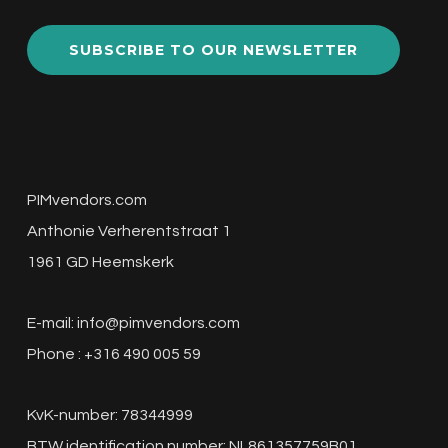
SUBSCRIBE TO OUR NEWSLETTER
PIMvendors.com
Anthonie Verherentstraat 1
1961 GD Heemskerk
E-mail:
info@pimvendors.com
Phone : +316 490 005 59
KvK-number: 78344999
BTW identification number: NL861357759B01