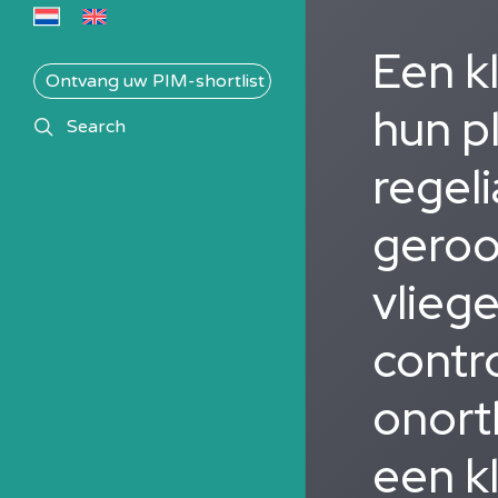
Een k
Ontvang uw PIM-shortlist
hun p
search
Search
regeli
geroo
vlieg
contro
onort
een k