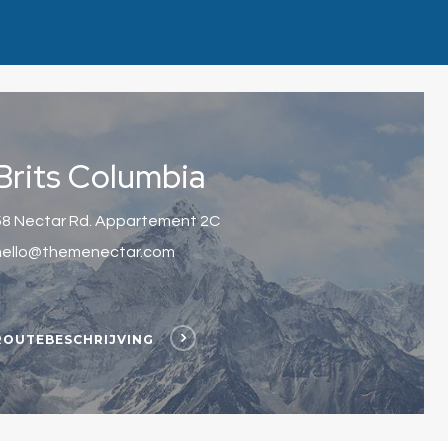
Brits Columbia
58 Nectar Rd. Appartement 2C
hello@themenectar.com
ROUTEBESCHRIJVING