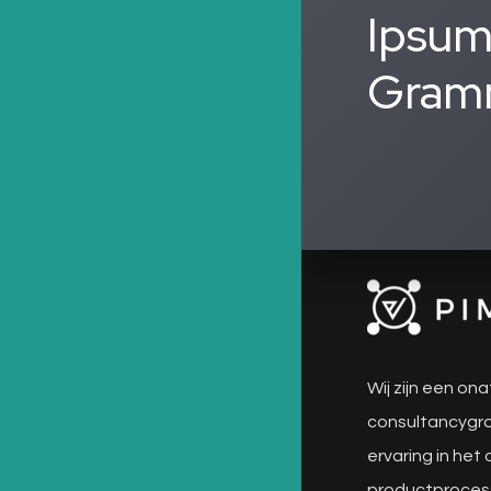
Ipsum
Gramm
Wij zijn een ona
consultancygro
ervaring in het
productproces