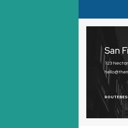
San F
123 Nectar
hello@the
ROUTEBES