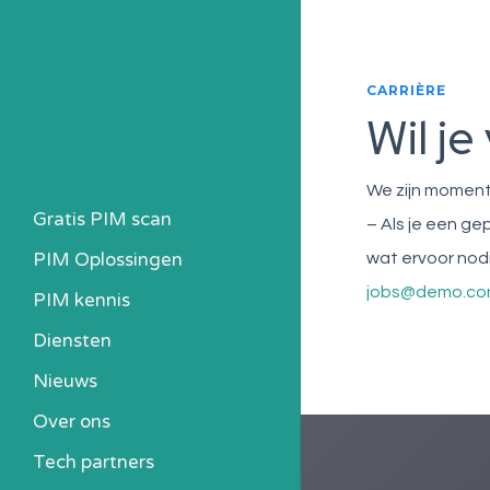
CARRIÈRE
Wil j
We zijn moment
Gratis PIM scan
– Als je een g
PIM Oplossingen
wat ervoor nodi
jobs@demo.c
PIM kennis
Heb ik een PIM nodig?
Diensten
Kosten berekenen
Nieuws
Kennisbank
Over ons
Alle PIM-oplossingen
Tech partners