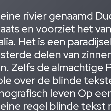
leine rivier genaamd Du
laats en voorziet het va
alia. Het is een paradijse
sterde delen van zinnen
en. Zelfs de almachtige 
le over de blinde tekste
hografisch leven Op een
leine regel blinde teks