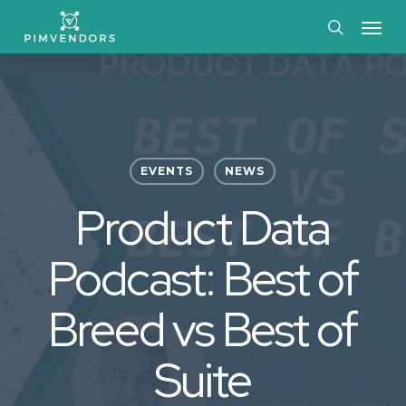
Skip
Menu
to
search
main
content
EVENTS
NEWS
Product Data
Podcast: Best of
Breed vs Best of
Suite