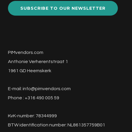
SUBSCRIBE TO OUR NEWSLETTER
PIMvendors.com
Anthonie Verherentstraat 1
1961 GD Heemskerk
E-mail:
info@pimvendors.com
Phone : +316 490 005 59
KvK-number: 78344999
BTW identification number: NL861357759B01