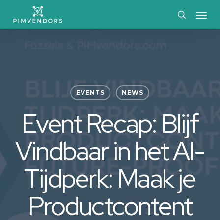
Skip
Menu
to
search
main
content
EVENTS
NEWS
Event Recap: Blijf
Vindbaar in het AI-
Tijdperk: Maak je
Productcontent