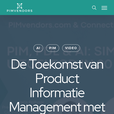
Skip
Menu
to
search
main
content
AI
PIM
VIDEO
De Toekomst van
Product
Informatie
Management met